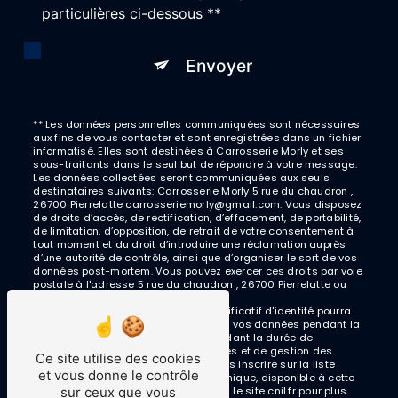
particulières ci-dessous **
Envoyer
** Les données personnelles communiquées sont nécessaires
aux fins de vous contacter et sont enregistrées dans un fichier
informatisé. Elles sont destinées à Carrosserie Morly et ses
sous-traitants dans le seul but de répondre à votre message.
Les données collectées seront communiquées aux seuls
destinataires suivants: Carrosserie Morly 5 rue du chaudron ,
26700 Pierrelatte carrosseriemorly@gmail.com. Vous disposez
de droits d’accès, de rectification, d’effacement, de portabilité,
de limitation, d’opposition, de retrait de votre consentement à
tout moment et du droit d’introduire une réclamation auprès
d’une autorité de contrôle, ainsi que d’organiser le sort de vos
données post-mortem. Vous pouvez exercer ces droits par voie
postale à l'adresse 5 rue du chaudron , 26700 Pierrelatte ou
par courrier électronique à l'adresse
carrosseriemorly@gmail.com. Un justificatif d'identité pourra
vous être demandé. Nous conservons vos données pendant la
période de prise de contact puis pendant la durée de
prescription légale aux fins probatoires et de gestion des
Ce site utilise des cookies
contentieux. Vous avez le droit de vous inscrire sur la liste
et vous donne le contrôle
d'opposition au démarchage téléphonique, disponible à cette
sur ceux que vous
adresse:
Bloctel.gouv.fr
. Consultez le site cnil.fr pour plus