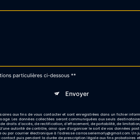
tions particulières ci-dessous **
Envoyer
es aux fins de vous contacter et sont enregistrées dans un fichier informa
ssage. Les données collectées seront communiquées aux seuls destinataires
droits d’accès, de rectification, d’effacement, de portabilité, de limitation
d’une autorité de contrôle, ainsi que d’organiser le sort de vos données pos
e ou par courrier électronique à l'adresse carrosseriemorly@gmail.com. Un ju
ontact puis pendant la durée de prescription légale aux fins probatoires et