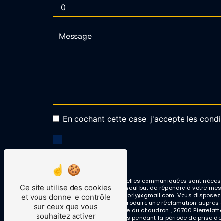
En cochant cette case, j'accepte les condi
** Les données personnelles communiquées sont nécessair
Ce site utilise des cookies
sous-traitants dans le seul but de répondre à votre me
Pierrelatte carrosseriemorly@gmail.com. Vous disposez de 
et vous donne le contrôle
moment et du droit d’introduire une réclamation auprès 
sur ceux que vous
postale à l'adresse 5 rue du chaudron , 26700 Pierrelatt
souhaitez activer
conservons vos données pendant la période de prise de c