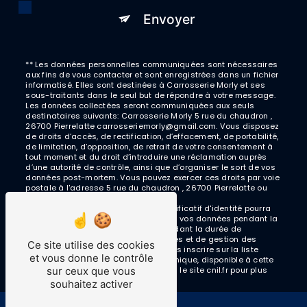
Envoyer
** Les données personnelles communiquées sont nécessaires
aux fins de vous contacter et sont enregistrées dans un fichier
informatisé. Elles sont destinées à Carrosserie Morly et ses
sous-traitants dans le seul but de répondre à votre message.
Les données collectées seront communiquées aux seuls
destinataires suivants: Carrosserie Morly 5 rue du chaudron ,
26700 Pierrelatte carrosseriemorly@gmail.com. Vous disposez
de droits d’accès, de rectification, d’effacement, de portabilité,
de limitation, d’opposition, de retrait de votre consentement à
tout moment et du droit d’introduire une réclamation auprès
d’une autorité de contrôle, ainsi que d’organiser le sort de vos
données post-mortem. Vous pouvez exercer ces droits par voie
postale à l'adresse 5 rue du chaudron , 26700 Pierrelatte ou
par courrier électronique à l'adresse
carrosseriemorly@gmail.com. Un justificatif d'identité pourra
vous être demandé. Nous conservons vos données pendant la
période de prise de contact puis pendant la durée de
prescription légale aux fins probatoires et de gestion des
Ce site utilise des cookies
contentieux. Vous avez le droit de vous inscrire sur la liste
et vous donne le contrôle
d'opposition au démarchage téléphonique, disponible à cette
sur ceux que vous
adresse:
Bloctel.gouv.fr
. Consultez le site cnil.fr pour plus
d’informations sur vos droits.
souhaitez activer