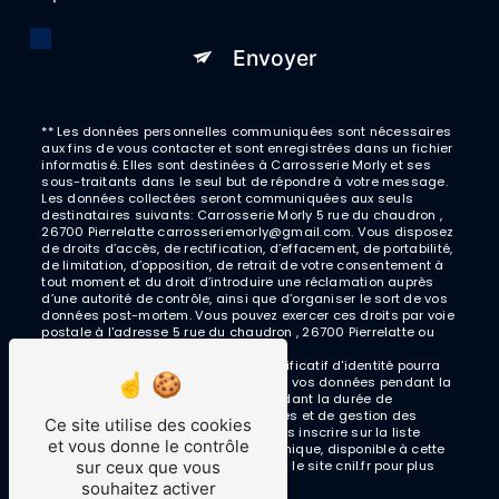
Envoyer
** Les données personnelles communiquées sont nécessaires
aux fins de vous contacter et sont enregistrées dans un fichier
informatisé. Elles sont destinées à Carrosserie Morly et ses
sous-traitants dans le seul but de répondre à votre message.
Les données collectées seront communiquées aux seuls
destinataires suivants: Carrosserie Morly 5 rue du chaudron ,
26700 Pierrelatte carrosseriemorly@gmail.com. Vous disposez
de droits d’accès, de rectification, d’effacement, de portabilité,
de limitation, d’opposition, de retrait de votre consentement à
tout moment et du droit d’introduire une réclamation auprès
d’une autorité de contrôle, ainsi que d’organiser le sort de vos
données post-mortem. Vous pouvez exercer ces droits par voie
postale à l'adresse 5 rue du chaudron , 26700 Pierrelatte ou
par courrier électronique à l'adresse
carrosseriemorly@gmail.com. Un justificatif d'identité pourra
vous être demandé. Nous conservons vos données pendant la
période de prise de contact puis pendant la durée de
prescription légale aux fins probatoires et de gestion des
Ce site utilise des cookies
contentieux. Vous avez le droit de vous inscrire sur la liste
et vous donne le contrôle
d'opposition au démarchage téléphonique, disponible à cette
sur ceux que vous
adresse:
Bloctel.gouv.fr
. Consultez le site cnil.fr pour plus
d’informations sur vos droits.
souhaitez activer